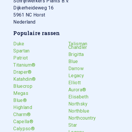
Schrijnwerkers Plants B.V.
Dijkerheideweg 16
5961 NC Horst
Nederland
Populaire rassen
Duke
Talisman
Chandler
Spartan
Brigitta
Patriot
Blue
Titanium®
Darrow
Draper®
Legacy
Katahdin®
Elliott
Bluecrop
Aurora®
Megas
Elisabeth
Blue®
Northsky
Highland
Northblue
Charm®
Northcountry
Capella®
Star
Calypso®