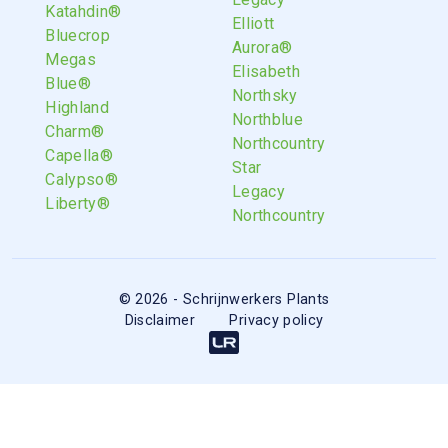
Katahdin®
Elliott
Bluecrop
Aurora®
Megas
Elisabeth
Blue®
Northsky
Highland
Northblue
Charm®
Northcountry
Capella®
Star
Calypso®
Legacy
Liberty®
Northcountry
© 2026 - Schrijnwerkers Plants
Disclaimer
Privacy policy