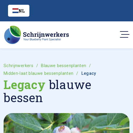
NL
Schrijnwerkers
Blauwe bessenplanten
Midden-laat blauwe bessenplanten
Legacy
Legacy
blauwe
bessen