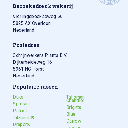
Bezoekadres kwekerij
Vierlingsbeekseweg 56
5825 AX
Overloon
Nederland
Postadres
Schrijnwerkers Plants B.V.
Dijkerheideweg 16
5961 NC Horst
Nederland
Populaire rassen
Duke
Talisman
Chandler
Spartan
Brigitta
Patriot
Blue
Titanium®
Darrow
Draper®
Legacy