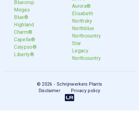
Bluecrop
Aurora®
Megas
Elisabeth
Blue®
Northsky
Highland
Northblue
Charm®
Northcountry
Capella®
Star
Calypso®
Legacy
Liberty®
Northcountry
© 2026 - Schrijnwerkers Plants
Disclaimer
Privacy policy