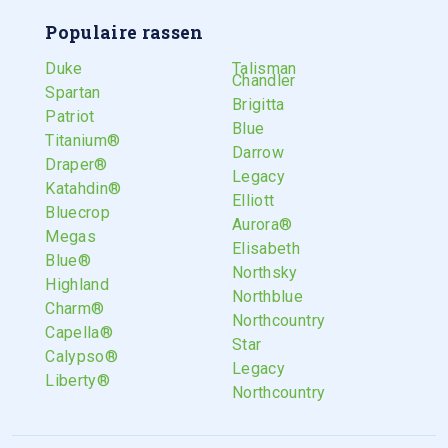
Populaire rassen
Duke
Talisman
Chandler
Spartan
Brigitta
Patriot
Blue
Titanium®
Darrow
Draper®
Legacy
Katahdin®
Elliott
Bluecrop
Aurora®
Megas
Elisabeth
Blue®
Northsky
Highland
Northblue
Charm®
Northcountry
Capella®
Star
Calypso®
Legacy
Liberty®
Northcountry