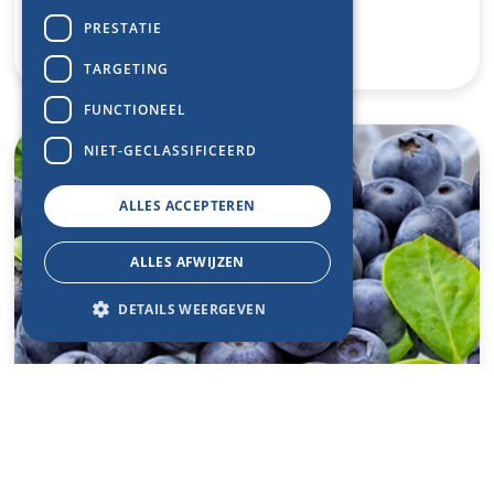
PRESTATIE
Meer lezen
TARGETING
FUNCTIONEEL
NIET-GECLASSIFICEERD
ALLES ACCEPTEREN
ALLES AFWIJZEN
DETAILS WEERGEVEN
Insight
1 oktober 2024