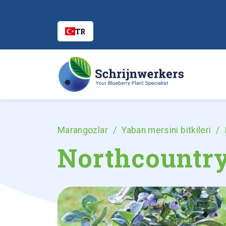
TR
Marangozlar
Yaban mersini bitkileri
Northcountr