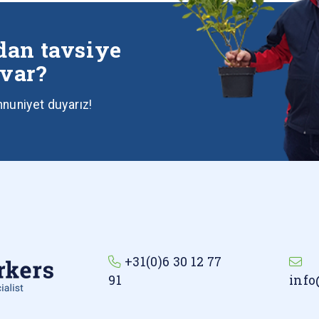
an tavsiye
 var?
nuniyet duyarız!
+31(0)6 30 12 77
91
info