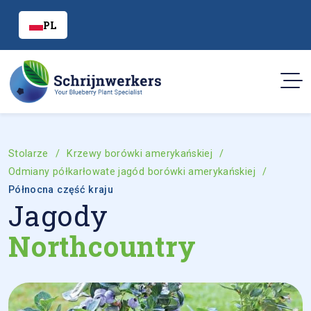
PL
Stolarze
Krzewy borówki amerykańskiej
Odmiany półkarłowate jagód borówki amerykańskiej
Północna część kraju
Jagody
Northcountry