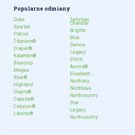
Popularne odmiany
Duke
Talisman
Chandler
Spartan
Brigitta
Patriot
Blue
Titanium®
Darrow
Draper®
Legacy
Katahdin®
Elliott
Bluecrop
Aurora®
Megas
Elisabeth
Blue®
Northsky
Highland
Northblue
Charm®
Northcountry
Capella®
Star
Calypso®
Legacy
Liberty®
Northcountry